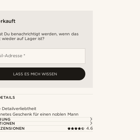
rkauft
t Du benachrichtigt werden, wenn das
 wieder auf Lager ist?
il-Adresse *
LASS ES MICH WISSEN
ETAILS
 Detailverliebtheit
netes Geschenk für einen noblen Mann
BUNG
TIONEN
ZENSIONEN
4.6