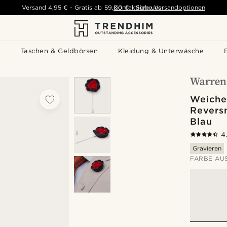
Versand
4,95 €
-
Gratis ab
59,00 €
Kontaktiere uns
-
Siehe Versandoptionen
s
Taschen & Geldbörsen
Kleidung & Unterwäsche
Weiche
Reversn
Blau
4
Gravieren
FARBE AU