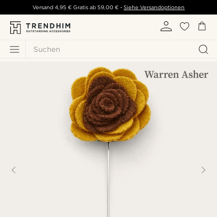
Versand
4,95 €
Gratis ab
59,00 €
-
Siehe Versandoptionen
Suchen