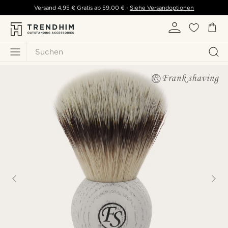
Versand
4,95 €
Gratis ab
59,00 €
-
Siehe Versandoptionen
Suchen