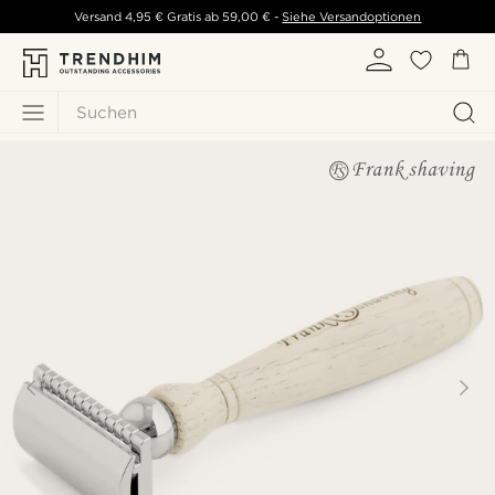
Versand
4,95 €
Gratis ab
59,00 €
-
Siehe Versandoptionen
Suchen