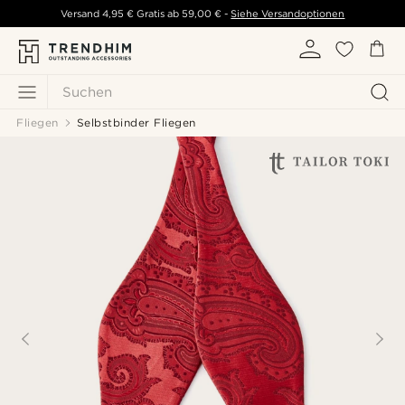
Versand
4,95 €
Gratis ab
59,00 €
-
Siehe Versandoptionen
Suchen
Fliegen
Selbstbinder Fliegen