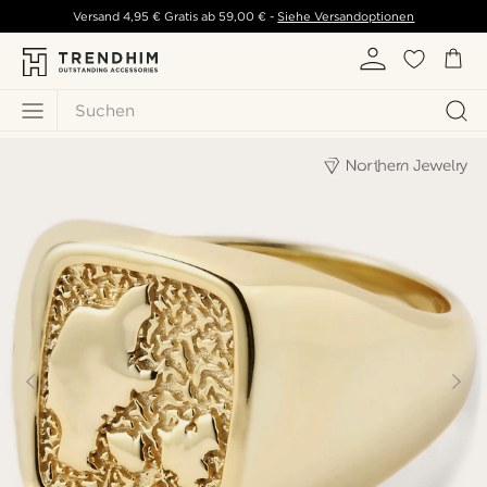
Versand
4,95 €
Gratis ab
59,00 €
-
Siehe Versandoptionen
Suchen