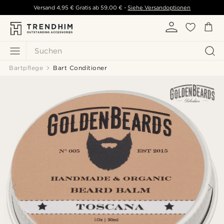
Versand
4,95 €
Gratis ab
59,00 €
-
Siehe Versandoptionen
Suchen
Bartpflege
Bart Conditioner