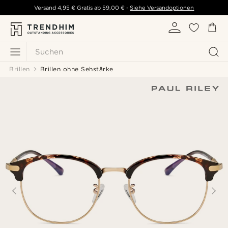
Versand
4,95 €
Gratis ab
59,00 €
-
Siehe Versandoptionen
Suchen
Brillen
Brillen ohne Sehstärke