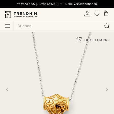
Versand
4,95 €
Gratis ab
59,00 €
-
Siehe Versandoptionen
Suchen