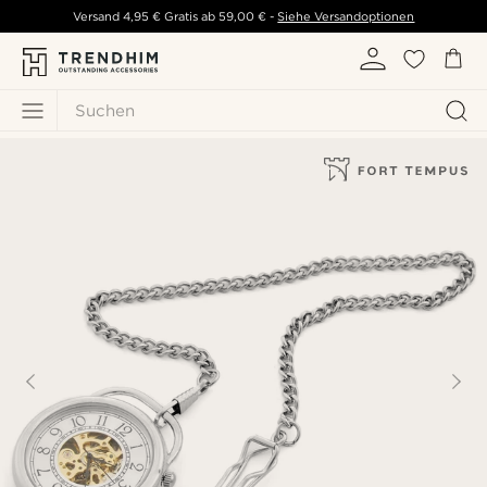
Versand
4,95 €
Gratis ab
59,00 €
-
Siehe Versandoptionen
Suchen