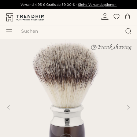
Versand
4,95 €
Gratis ab
59,00 €
-
Siehe Versandoptionen
Suchen