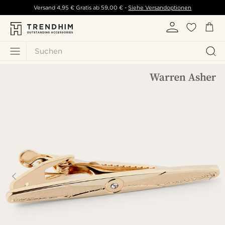
Versand
4,95 €
Gratis ab
59,00 €
-
Siehe Versandoptionen
Suchen