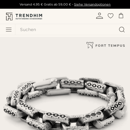
Versand
4,95 €
Gratis ab
59,00 €
-
Siehe Versandoptionen
Suchen