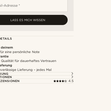
il-Adresse *
LASS ES MICH WISSEN
ETAILS
u deinem
für eine persönliche Note
rantie
 Qualität für dauerhaftes Vertrauen
ieferung
uverlässige Lieferung – jedes Mal
BUNG
TIONEN
ZENSIONEN
4.5