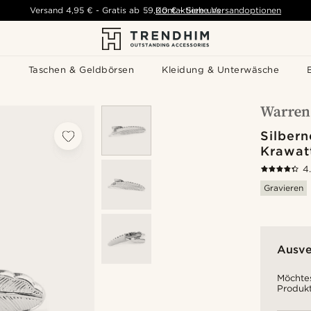
Versand
4,95 €
-
Gratis ab
59,00 €
Kontaktiere uns
-
Siehe Versandoptionen
s
Taschen & Geldbörsen
Kleidung & Unterwäsche
Silber
Krawat
4
Gravieren
Ausve
Möchtes
Produkt