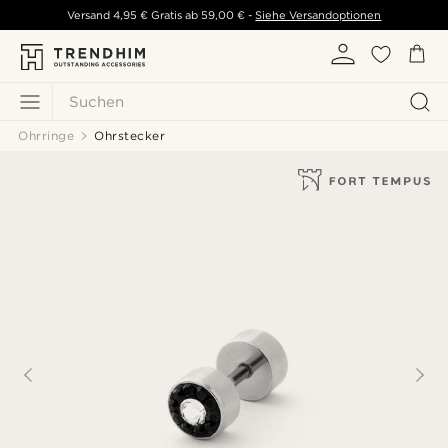
Versand
4,95 €
Gratis ab
59,00 €
-
Siehe Versandoptionen
Suchen
Ohrringe
Ohrstecker