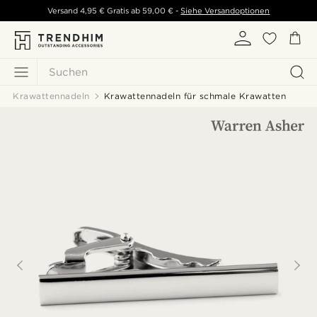
Versand
4,95 €
Gratis ab
59,00 €
-
Siehe Versandoptionen
Suchen
Krawattennadeln
Krawattennadeln für schmale Krawatten