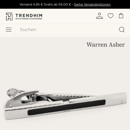
Versand
4,95 €
Gratis ab
59,00 €
-
Siehe Versandoptionen
Suchen