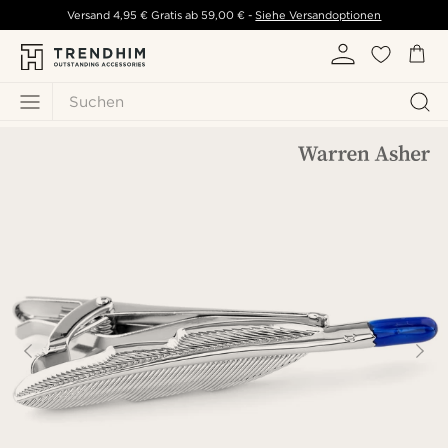
Versand
4,95 €
Gratis ab
59,00 €
-
Siehe Versandoptionen
Suchen