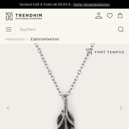
Versand
4,95 €
Gratis ab
59,00 €
-
Siehe Versandoptionen
Suchen
Halsketten
Edelstahlketten