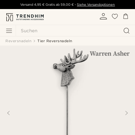
Versand
4,95 €
Gratis ab
59,00 €
-
Siehe Versandoptionen
Suchen
Reversnadeln
Tier Reversnadeln