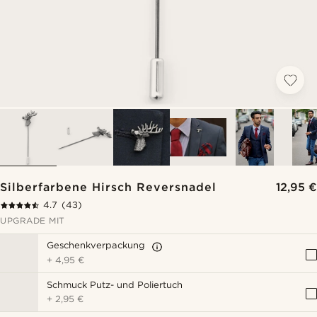
Silberfarbene Hirsch Reversnadel
12,95 €
4.7
(43)
UPGRADE MIT
Geschenkverpackung
+
4,95 €
Schmuck Putz- und Poliertuch
+
2,95 €