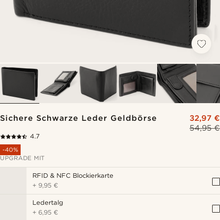
Sichere Schwarze Leder Geldbörse
32,97 €
54,95 €
4.7
-40%
UPGRADE MIT
RFID & NFC Blockierkarte
+
9,95 €
Ledertalg
+
6,95 €