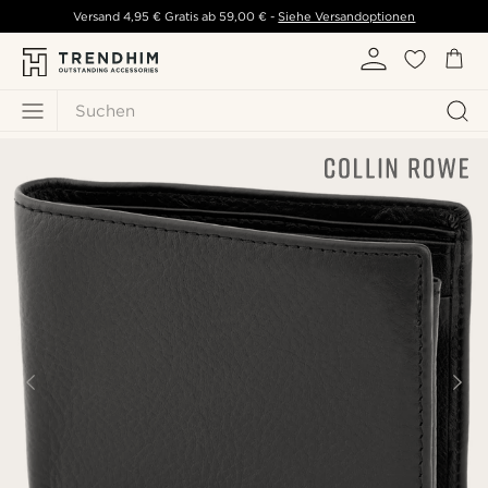
Versand
4,95 €
Gratis ab
59,00 €
-
Siehe Versandoptionen
Suchen