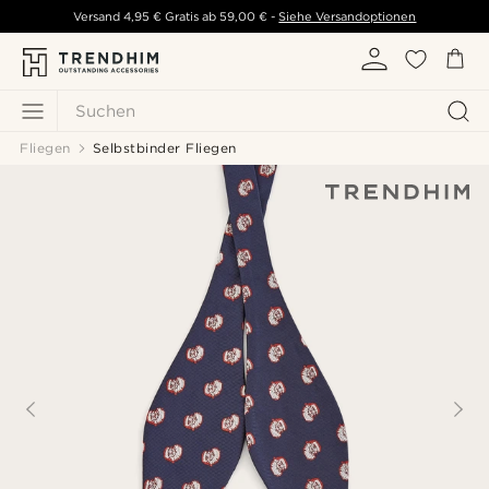
Versand
4,95 €
Gratis ab
59,00 €
-
Siehe Versandoptionen
Suchen
Fliegen
Selbstbinder Fliegen