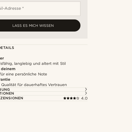
il-Adresse *
LASS ES MICH WISSEN
ETAILS
er
fähig, langlebig und altert mit Stil
u deinem
für eine persönliche Note
rantie
 Qualität für dauerhaftes Vertrauen
BUNG
TIONEN
ZENSIONEN
4.0