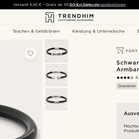
Versand
4,95 €
-
Gratis ab
59,00 €
Kontaktiere uns
-
Siehe Versandoptionen
s
Taschen & Geldbörsen
Kleidung & Unterwäsche
Schwar
Armba
4
Gravieren
Ausve
Möchtes
Produkt