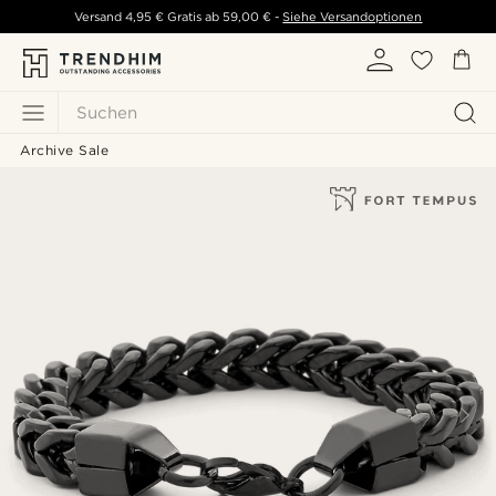
Versand
4,95 €
Gratis ab
59,00 €
-
Siehe Versandoptionen
Suchen
Archive Sale