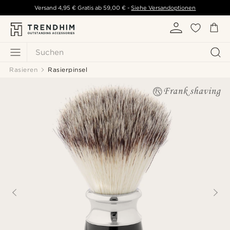
Versand
4,95 €
Gratis ab
59,00 €
-
Siehe Versandoptionen
Suchen
Rasieren
Rasierpinsel