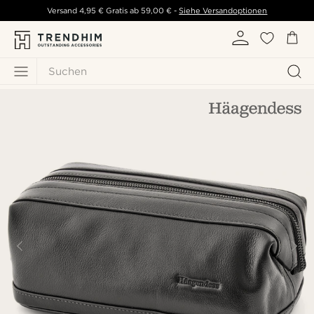
Versand
4,95 €
Gratis ab
59,00 €
-
Siehe Versandoptionen
Suchen