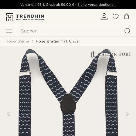
Versand
4,95 €
Gratis ab
59,00 €
-
Siehe Versandoptionen
Suchen
Hosenträger
Hosenträger mit Clips