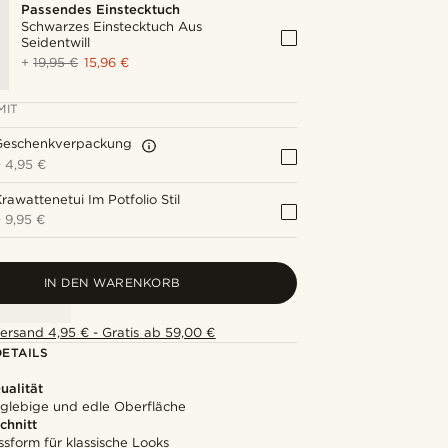
Passendes Einstecktuch
Schwarzes Einstecktuch Aus
Seidentwill
+
19,95 €
15,96 €
MIT
Geschenkverpackung
+
4,95 €
rawattenetui Im Potfolio Stil
+
9,95 €
IN DEN WARENKORB
ersand 4,95 € - Gratis ab 59,00 €
ETAILS
alität
nglebige und edle Oberfläche
chnitt
ssform für klassische Looks