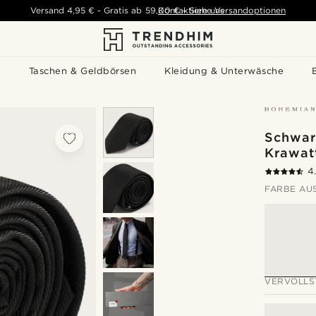
Versand
4,95 €
-
Gratis ab
59,00 €
Kontaktiere uns
-
Siehe Versandoptionen
s
Taschen & Geldbörsen
Kleidung & Unterwäsche
Schwar
Krawat
4
FARBE AU
VERVOLLS