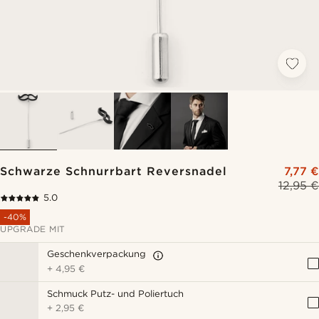
Schwarze Schnurrbart Reversnadel
7,77 €
12,95 €
5.0
-40%
UPGRADE MIT
Geschenkverpackung
+
4,95 €
Schmuck Putz- und Poliertuch
+
2,95 €