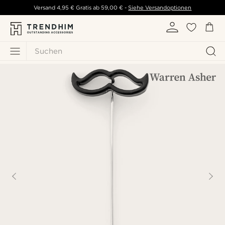
Versand
4,95 €
Gratis ab
59,00 €
-
Siehe Versandoptionen
Suchen