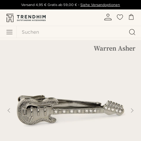
Versand
4,95 €
Gratis ab
59,00 €
-
Siehe Versandoptionen
Suchen