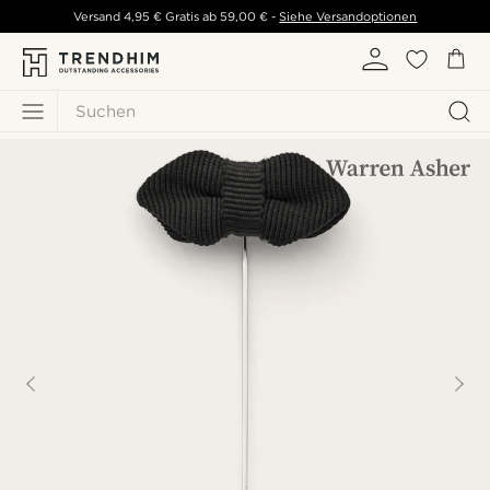
Versand
4,95 €
Gratis ab
59,00 €
-
Siehe Versandoptionen
Suchen