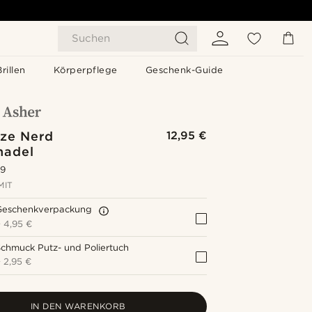
Suchen
Brillen
Körperpflege
Geschenk-Guide
ze Nerd
12,95 €
nadel
.9
MIT
Geschenkverpackung
+
4,95 €
chmuck Putz- und Poliertuch
+
2,95 €
IN DEN WARENKORB