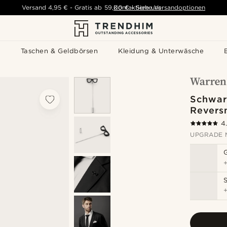
Versand
4,95 €
-
Gratis ab
59,00 €
Kontaktiere uns
-
Siehe Versandoptionen
s
Taschen & Geldbörsen
Kleidung & Unterwäsche
Schwar
Revers
4
UPGRADE 
S