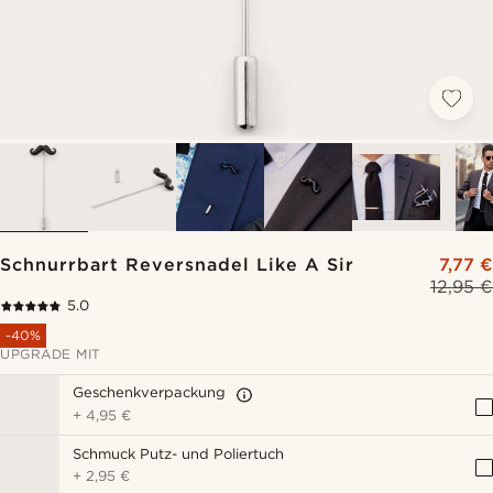
Schnurrbart Reversnadel Like A Sir
7,77 €
12,95 €
5.0
-40%
UPGRADE MIT
Geschenkverpackung
+
4,95 €
Schmuck Putz- und Poliertuch
+
2,95 €