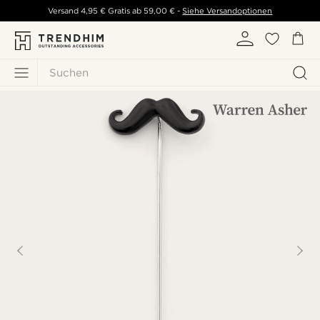
Versand
4,95 €
Gratis ab
59,00 €
-
Siehe Versandoptionen
Suchen