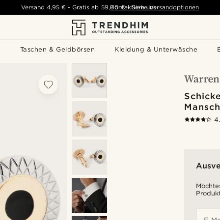
Versand
4,95 €
-
Gratis ab
59,00 €
Kontaktiere uns
-
Siehe Versandoptionen
s
Taschen & Geldbörsen
Kleidung & Unterwäsche
Schick
Mansch
4
Ausve
Möchtes
Produkt
E-Ma