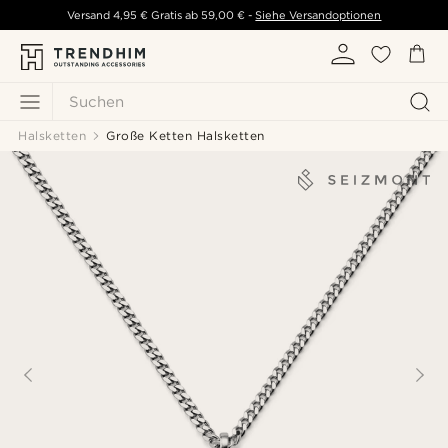
Versand
4,95 €
Gratis ab
59,00 €
-
Siehe Versandoptionen
Suchen
Halsketten
Große Ketten Halsketten