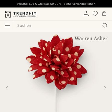
Versand
4,95 €
Gratis ab
59,00 €
-
Siehe Versandoptionen
Suchen