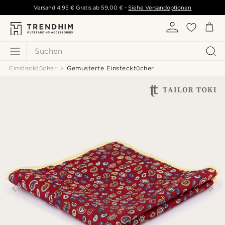
Versand
4,95 €
Gratis ab
59,00 €
-
Siehe Versandoptionen
Suchen
Einstecktücher
Gemusterte Einstecktücher