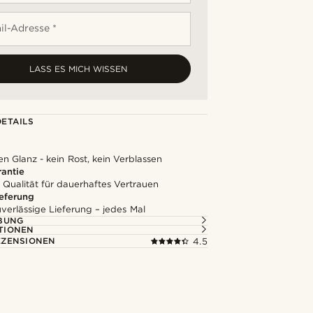
il-Adresse *
LASS ES MICH WISSEN
ETAILS
en Glanz - kein Rost, kein Verblassen
rantie
 Qualität für dauerhaftes Vertrauen
ieferung
uverlässige Lieferung – jedes Mal
BUNG
TIONEN
ZENSIONEN
4.5