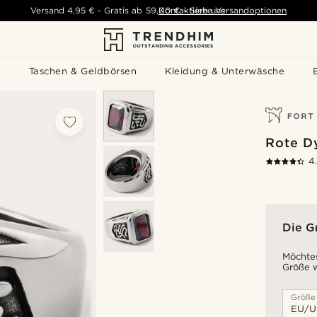
Versand
4,95 €
-
Gratis ab
59,00 €
Kontaktiere uns
-
Siehe Versandoptionen
s
Taschen & Geldbörsen
Kleidung & Unterwäsche
Rote Dy
4
Die G
Möchtes
Größe w
Größe