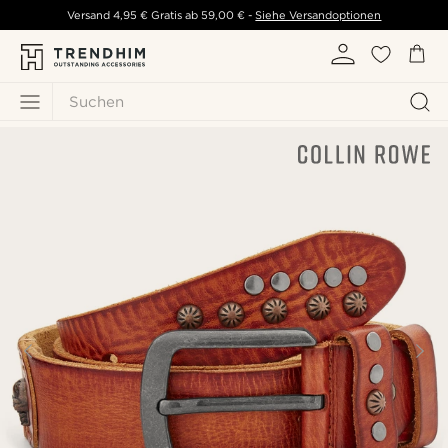
Versand
4,95 €
Gratis ab
59,00 €
-
Siehe Versandoptionen
Suchen