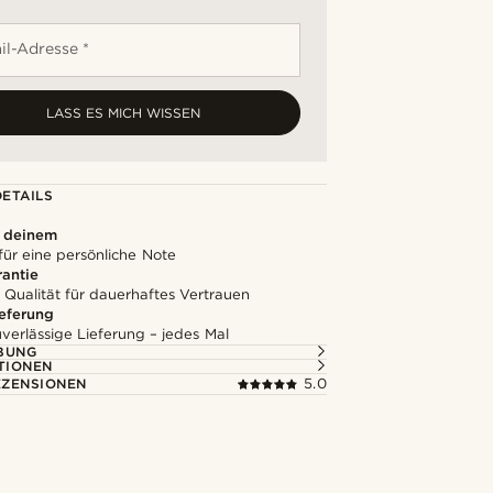
il-Adresse *
LASS ES MICH WISSEN
ETAILS
u deinem
für eine persönliche Note
rantie
 Qualität für dauerhaftes Vertrauen
ieferung
uverlässige Lieferung – jedes Mal
BUNG
TIONEN
ZENSIONEN
5.0