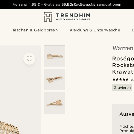
Versand
4,95 €
-
Gratis ab
59,00 €
Kontaktiere uns
-
Siehe Versandoptionen
s
Taschen & Geldbörsen
Kleidung & Unterwäsche
Roségo
Rockst
Krawat
5
Gravieren
Ausve
Möchtes
Produkt