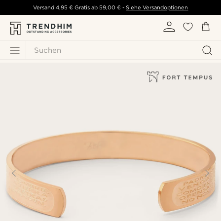
Versand
4,95 €
Gratis ab
59,00 €
-
Siehe Versandoptionen
Suchen