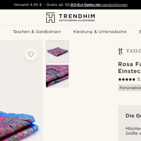
Versand
4,95 €
-
Gratis ab
59,00 €
Kontaktiere uns
-
Siehe Versandoptionen
s
Taschen & Geldbörsen
Kleidung & Unterwäsche
Rosa F
Einste
5
Personalisi
Die G
Möchtes
Größe w