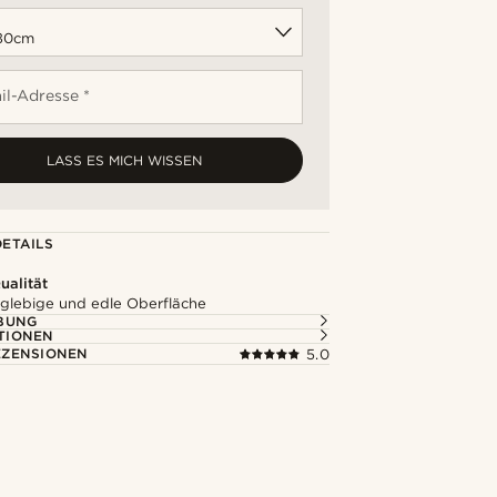
il-Adresse *
LASS ES MICH WISSEN
ETAILS
alität
nglebige und edle Oberfläche
BUNG
TIONEN
ZENSIONEN
5.0