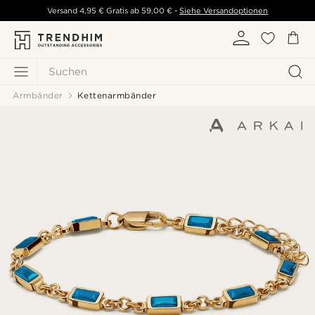
Versand
4,95 €
Gratis ab
59,00 €
-
Siehe Versandoptionen
Suchen
Armbänder
Kettenarmbänder