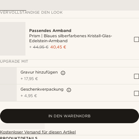
VERVOLLSTÄNDIGE DEN LOOK
Passendes Armband
Prism | Blaues silberfarbenes Kristall-Glas-
Edelstein-Armband
+
44,95 €
40,45 €
UPGRADE MIT
Gravur hinzufügen
+
17,95 €
Geschenkverpackung
+
4,95 €
IN DEN WARENKORB
Kostenloser Versand für diesen Artikel
PRODUKTDETAILS