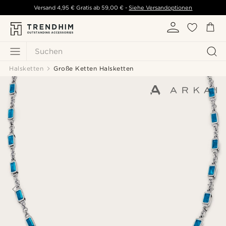
Versand
4,95 €
Gratis ab
59,00 €
-
Siehe Versandoptionen
Suchen
Halsketten
Große Ketten Halsketten