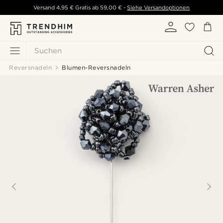
Versand
4,95 €
Gratis ab
59,00 €
-
Siehe Versandoptionen
Suchen
Reversnadeln
Blumen-Reversnadeln