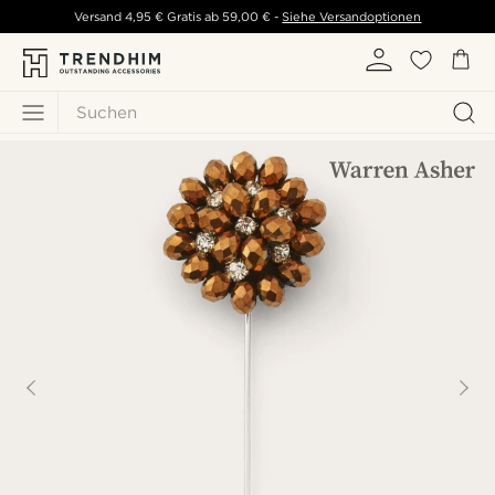
Versand
4,95 €
Gratis ab
59,00 €
-
Siehe Versandoptionen
Suchen