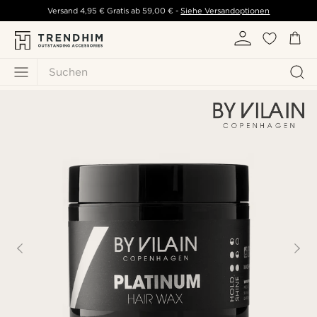
Versand
4,95 €
Gratis ab
59,00 €
-
Siehe Versandoptionen
Suchen