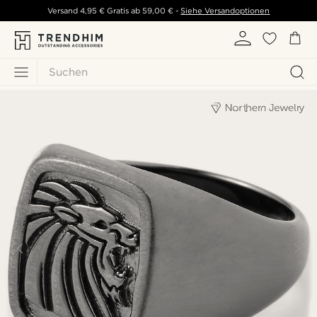
Versand
4,95 €
Gratis ab
59,00 €
-
Siehe Versandoptionen
Suchen