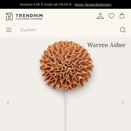
Versand
4,95 €
Gratis ab
59,00 €
-
Siehe Versandoptionen
Suchen