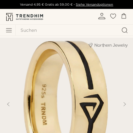
Versand
4,95 €
Gratis ab
59,00 €
-
Siehe Versandoptionen
Suchen